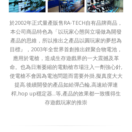
於2002年正式量產販售RA-TECH自有品牌商品，
本公司商品特色為「以玩家心態與立場做為開發
產品的思維，所以推出之產品以圓玩家的夢想為
目標』，2003年全世界首創推出鋰聚合物電池，
應用於電槍，造成生存遊戲界的一大震撼及革
命。也為日漸萎縮的電動槍市場注入一劑強心針,
使電槍不會因為電池問題而需要外掛,擬真度大大
提高.後續開發的產品如給彈凸輪,高速給彈連
桿,hop up穩定器...等,產品的效果都一致獲得生
存遊戲玩家的推崇