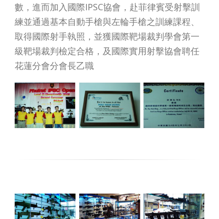
數，進而加入國際IPSC協會，赴菲律賓受射擊訓
練並通過基本自動手槍與左輪手槍之訓練課程、
取得國際射手執照，並獲國際靶場裁判學會第一
級靶場裁判檢定合格，及國際實用射擊協會聘任
花蓮分會分會長乙職