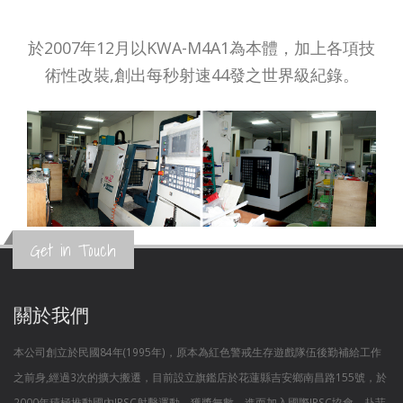
於2007年12月以KWA-M4A1為本體，加上各項技
術性改裝,創出每秒射速44發之世界級紀錄。
Get in Touch
關於我們
本公司創立於民國84年(1995年)，原本為紅色警戒生存遊戲隊伍後勤補給工作
之前身,經過3次的擴大搬遷，目前設立旗鑑店於花蓮縣吉安鄉南昌路155號，於
2000年積極推動國內IPSC射擊運動，獲獎無數，進而加入國際IPSC協會，赴菲