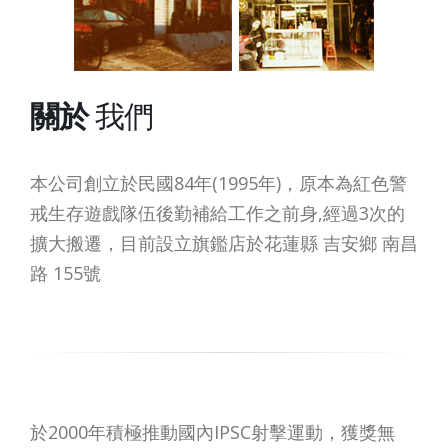
關於
我們
本公司創立於民國84年(1995年)，原本為紅色警
戒生存遊戲隊伍後勤補給工作之前身,經過3次的
擴大搬遷，目前設立旗鑑店於花蓮縣 吉安鄉 南昌
路 155號
於2000年積極推動國內IPSC射擊運動，獲獎無