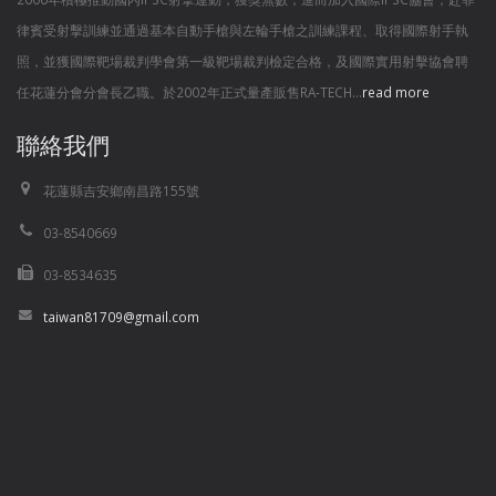
律賓受射擊訓練並通過基本自動手槍與左輪手槍之訓練課程、取得國際射手執
照，並獲國際靶場裁判學會第一級靶場裁判檢定合格，及國際實用射擊協會聘
任花蓮分會分會長乙職。於2002年正式量產販售RA-TECH...
read more
聯絡我們
花蓮縣吉安鄉南昌路155號
03-8540669
03-8534635
taiwan81709@gmail.com