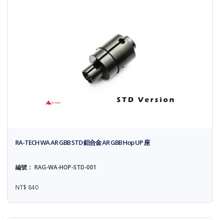
RA-TECH WA AR GBB STD 鋁合金 AR GBB Hop UP 座
編號： RAG-WA-HOP-STD-001
NT$ 840