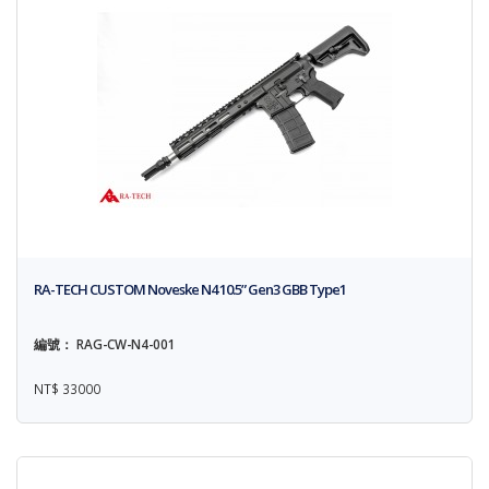
RA-TECH CUSTOM Noveske N4 10.5” Gen3 GBB Type1
編號： RAG-CW-N4-001
NT$ 33000