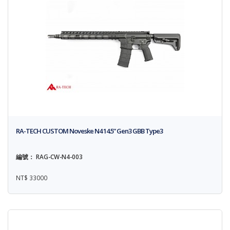
RA-TECH CUSTOM Noveske N4 14.5” Gen3 GBB Type3
編號： RAG-CW-N4-003
NT$ 33000