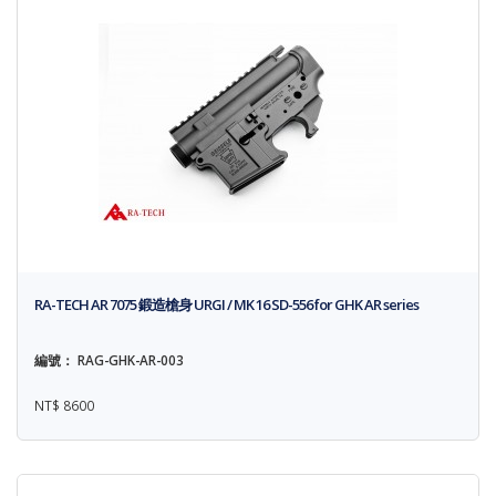
RA-TECH AR 7075 鍛造槍身 URGI / MK 16 SD-556 for GHK AR series
編號： RAG-GHK-AR-003
NT$ 8600