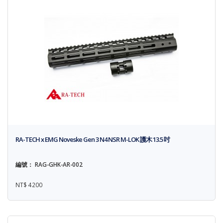
RA-TECH x EMG Noveske Gen 3 N4 NSR M-LOK 護木 13.5 吋
編號： RAG-GHK-AR-002
NT$ 4200