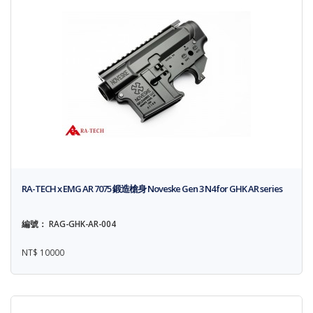
RA-TECH x EMG AR 7075 鍛造槍身 Noveske Gen 3 N4 for GHK AR series
編號： RAG-GHK-AR-004
NT$ 10000