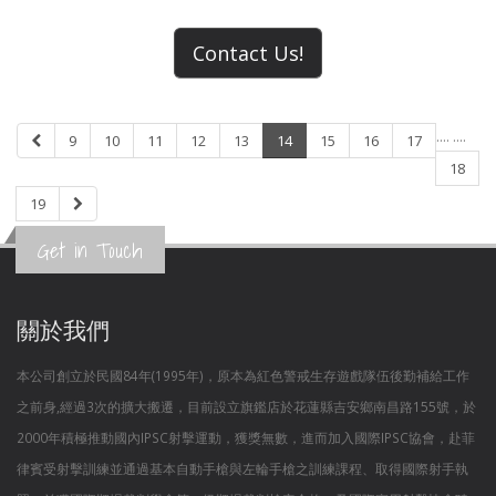
Contact Us!
....
....
9
10
11
12
13
14
15
16
17
18
19
Get in Touch
關於我們
本公司創立於民國84年(1995年)，原本為紅色警戒生存遊戲隊伍後勤補給工作
之前身,經過3次的擴大搬遷，目前設立旗鑑店於花蓮縣吉安鄉南昌路155號，於
2000年積極推動國內IPSC射擊運動，獲獎無數，進而加入國際IPSC協會，赴菲
律賓受射擊訓練並通過基本自動手槍與左輪手槍之訓練課程、取得國際射手執