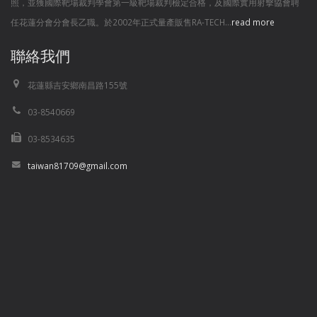
照，並獲國際靶場裁判學會第一級靶場裁判檢定合格，及國際實用射擊協會聘
任花蓮分會分會長乙職。於2002年正式量產販售RA-TECH...
read more
聯絡我們
花蓮縣吉安鄉南昌路155號
03-8540669
03-8534635
taiwan81709@gmail.com