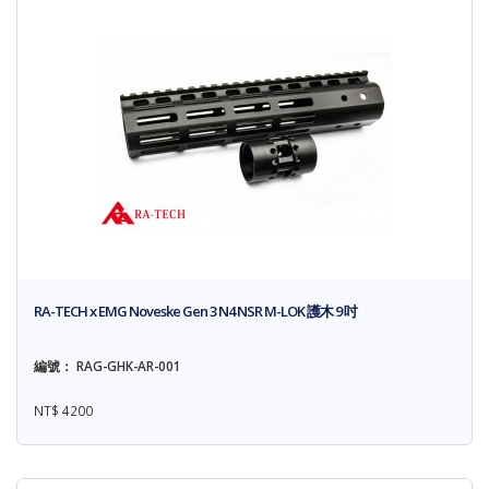
RA-TECH x EMG Noveske Gen 3 N4 NSR M-LOK 護木 9 吋
編號： RAG-GHK-AR-001
NT$ 4200