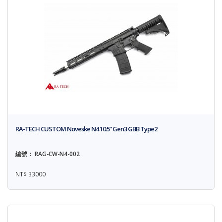
RA-TECH CUSTOM Noveske N4 10.5” Gen3 GBB Type2
編號： RAG-CW-N4-002
NT$ 33000