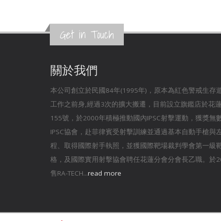
Get in Touch
關於我們
本公司創立於民國84年(1995年)，原本為紅色警戒生
工作之前身,經過3次的擴大搬遷，目前設立旗鑑店於花
155號，於2000年積極推動國內IPSC射擊運動，獲獎
IPSC協會，赴菲律賓受射擊訓練並通過基本自動手槍與
程、取得國際射手執照，並獲國際靶場裁判學會第一級
格，及國際實用射擊協會聘任花蓮分會分會長乙職。於20
售RA-TECH...
read more