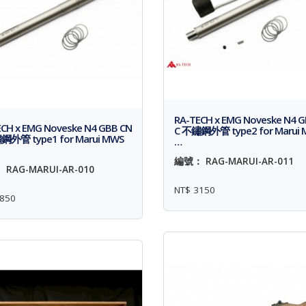
RA-TECH x EMG Noveske N4 G
CH x EMG Noveske N4 GBB CN
C 不鏽鋼外管 type2 for Marui
鋼外管 type1 for Marui MWS
…
編號： RAG-MARUI-AR-011
RAG-MARUI-AR-010
NT$ 3150
850