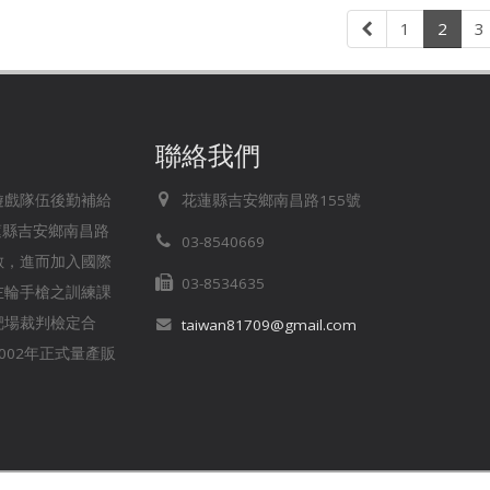
1
2
3
聯絡我們
存遊戲隊伍後勤補給
花蓮縣吉安鄉南昌路155號
蓮縣吉安鄉南昌路
03-8540669
無數，進而加入國際
03-8534635
左輪手槍之訓練課
靶場裁判檢定合
taiwan81709@gmail.com
02年正式量產販