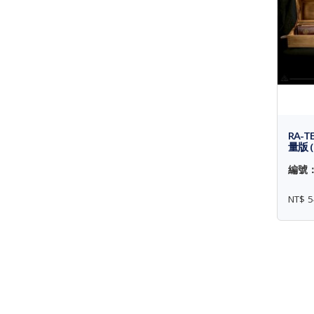
RA-T
量版 
編號： 
NT$ 