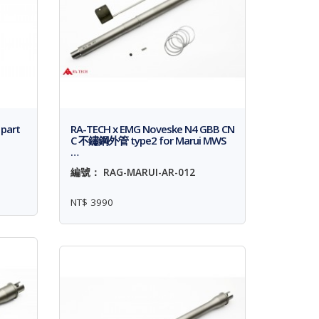
part
RA-TECH x EMG Noveske N4 GBB CN
C 不鏽鋼外管 type2 for Marui MWS
…
編號： RAG-MARUI-AR-012
NT$ 3990