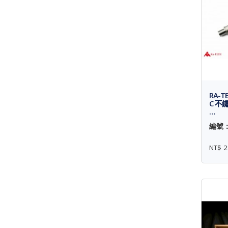
RA-TE
C 不鏽
…
編號： 
NT$ 2