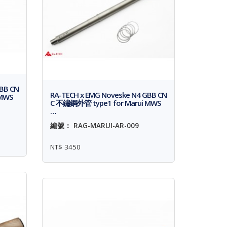
BB CN
RA-TECH x EMG Noveske N4 GBB CN
 MWS
C 不鏽鋼外管 type1 for Marui MWS
…
編號： RAG-MARUI-AR-009
NT$ 3450