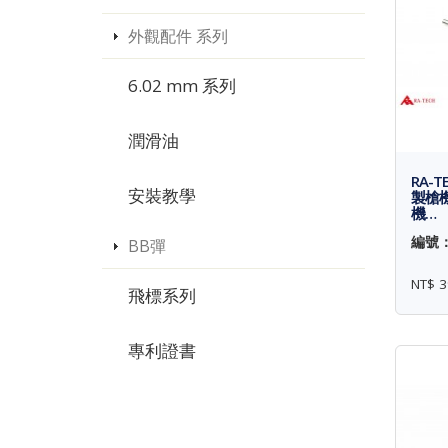
外觀配件 系列
6.02 mm 系列
潤滑油
RA-TE
安裝教學
製槍機
機…
編號： 
BB彈
NT$ 3
飛標系列
專利證書