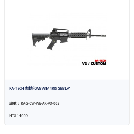
RA-TECH 客製化 WE V3 M4 RIS GBB LV1
編號： RAG-CW-WE-AR-V3-003
NT$ 14000