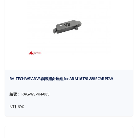
RA-TECH WE AR V3 鋼製撞針座組 for AR M16 T91 888 SCAR PDW
編號： RAG-WE-M4-009
NT$ 690