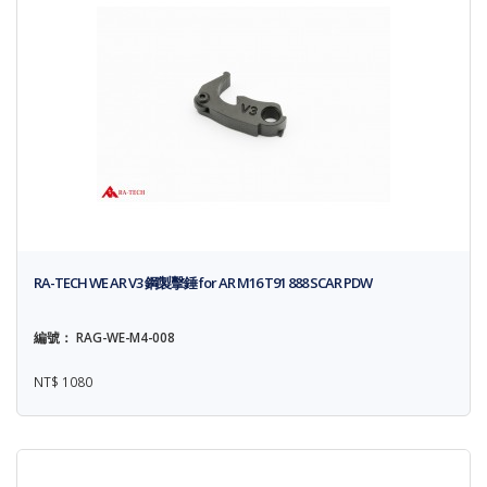
RA-TECH WE AR V3 鋼製擊錘 for AR M16 T91 888 SCAR PDW
編號： RAG-WE-M4-008
NT$ 1080