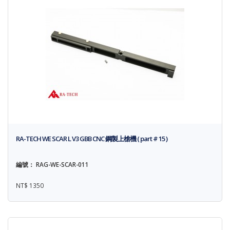
RA-TECH WE SCAR L V3 GBB CNC 鋼製上槍機 ( part # 15 )
編號： RAG-WE-SCAR-011
NT$ 1350