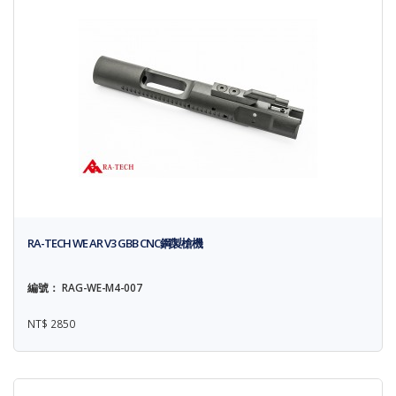
RA-TECH WE AR V3 GBB CNC鋼製槍機
編號： RAG-WE-M4-007
NT$ 2850