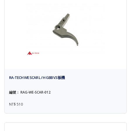
RA-TECH WE SCAR L / H GBB V3 板機
編號： RAG-WE-SCAR-012
NT$ 510