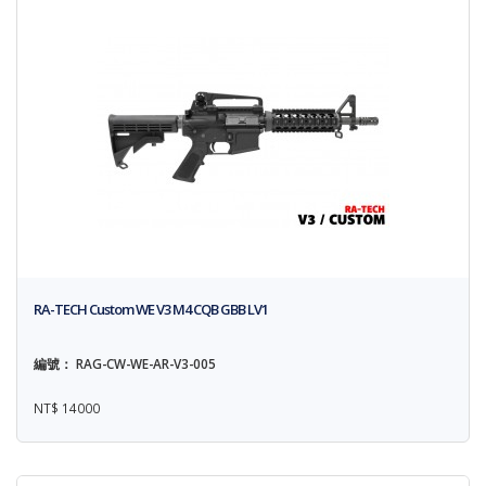
RA-TECH Custom WE V3 M4 CQB GBB LV1
編號： RAG-CW-WE-AR-V3-005
NT$ 14000