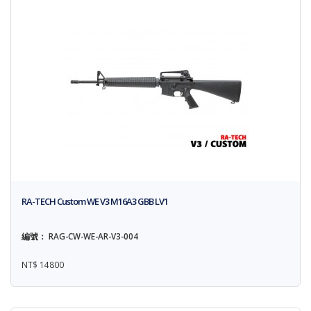
RA-TECH Custom WE V3 M16A3 GBB LV1
編號： RAG-CW-WE-AR-V3-004
NT$ 14800