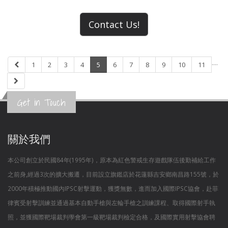
Contact Us!
....
1
2
3
4
5
6
7
8
9
10
11
Get in Touch
關於我們
本公司創立於民國84年(1995年)，原本為紅色警戒生存遊戲隊伍後勤補給工作
之前身,經過3次的擴大搬遷，目前設立旗鑑店於花蓮縣吉安鄉南昌路155號，於
2000年積極推動國內IPSC射擊運動，獲獎無數，進而加入國際IPSC協會，赴菲
律賓受射擊訓練並通過基本自動手槍與左輪手槍之訓練課程、取得國際射手執
照，並獲國際靶場裁判學會第一級靶場裁判檢定合格，及國際實用射擊協會聘