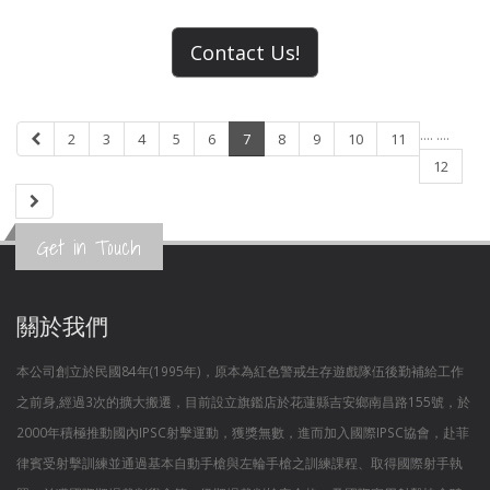
Contact Us!
....
....
2
3
4
5
6
7
8
9
10
11
12
Get in Touch
關於我們
本公司創立於民國84年(1995年)，原本為紅色警戒生存遊戲隊伍後勤補給工作
之前身,經過3次的擴大搬遷，目前設立旗鑑店於花蓮縣吉安鄉南昌路155號，於
2000年積極推動國內IPSC射擊運動，獲獎無數，進而加入國際IPSC協會，赴菲
律賓受射擊訓練並通過基本自動手槍與左輪手槍之訓練課程、取得國際射手執