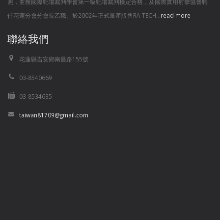
照，並獲國際靶場裁判學會第一級靶場裁判檢定合格，及國際實用射擊協會聘
任花蓮分會分會長乙職。於2002年正式量產販售RA-TECH...
read more
聯絡我們
花蓮縣吉安鄉南昌路155號
03-8540669
03-8534635
taiwan81709@gmail.com