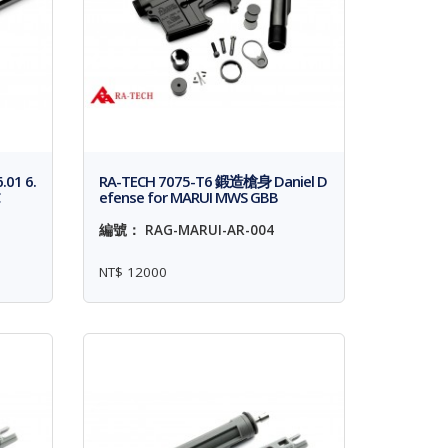
01 6.
RA-TECH 7075-T6 鍛造槍身 Daniel D
efense for MARUI MWS GBB
編號： RAG-MARUI-AR-004
NT$ 12000