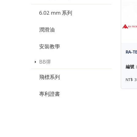
6.02 mm 系列
潤滑油
安裝教學
RA-T
BB彈
編號： 
飛標系列
NT$ 3
專利證書