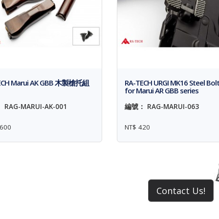
ECH Marui AK GBB 木製槍托組
RA-TECH URGI MK16 Steel Bolt
for Marui AR GBB series
RAG-MARUI-AK-001
編號： RAG-MARUI-063
600
NT$ 420
Contact Us!