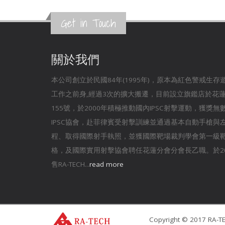
Get in Touch
關於我們
本公司創立於民國84年(1995年)，原本為紅色警戒生
工作之前身,經過3次的擴大搬遷，目前設立旗鑑店於花
155號，於2000年積極推動國內IPSC射擊運動，獲獎
IPSC協會，赴菲律賓受射擊訓練並通過基本自動手槍與
程、取得國際射手執照，並獲國際靶場裁判學會第一級
格，及國際實用射擊協會聘任花蓮分會分會長乙職。於20
售RA-TECH...
read more
Copyright © 2017 RA-TEC