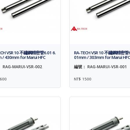
ECH VSR 10 不鏽鋼精密管6.01 6.
RA-TECH VSR 10 不鏽鋼精密管6.
/ 430mm for Marui HFC
01mm / 303mm for Marui HFC
RAG-MARUI-VSR-002
編號： RAG-MARUI-VSR-001
600
NT$ 1500