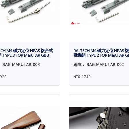
ECH M4 磁力定位 NPAS 複合式
RA-TECH M4 磁力定位 NPAS 
TYPE 3 FOR Marui AR GBB
飛機組 TYPE 2 FOR Marui AR G
RAG-MARUI-AR-003
編號： RAG-MARUI-AR-002
920
NT$ 1740