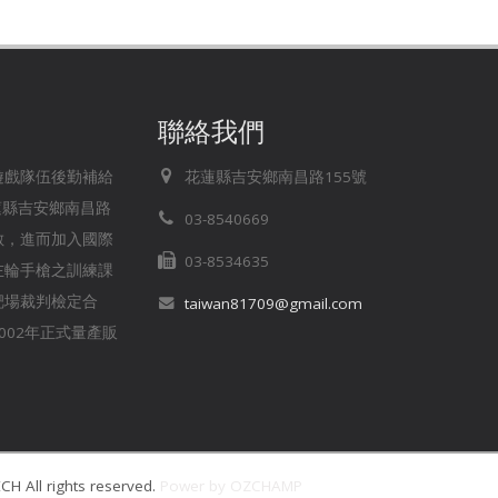
聯絡我們
存遊戲隊伍後勤補給
花蓮縣吉安鄉南昌路155號
蓮縣吉安鄉南昌路
03-8540669
無數，進而加入國際
03-8534635
左輪手槍之訓練課
靶場裁判檢定合
taiwan81709@gmail.com
02年正式量產販
H All rights reserved.
Power by OZCHAMP