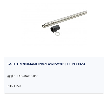
RA-TECH Marui M4 GBB Inner Barrel Set 80° (DECEPTICONS)
編號： RAG-MARUI-050
NT$ 1350