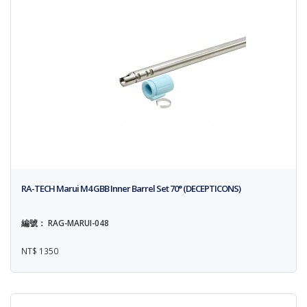
RA-TECH Marui M4 GBB Inner Barrel Set 70° (DECEPTICONS)
編號： RAG-MARUI-048
NT$ 1350