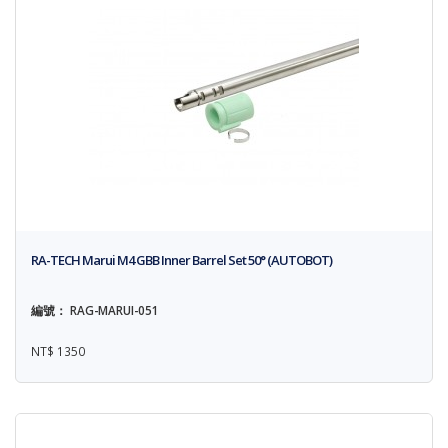
RA-TECH Marui M4 GBB Inner Barrel Set 50° (AUTOBOT)
編號： RAG-MARUI-051
NT$ 1350