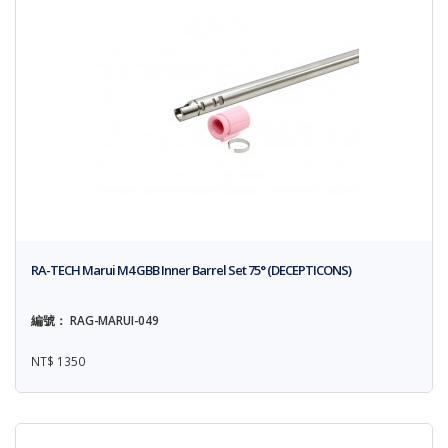
RA-TECH Marui M4 GBB Inner Barrel Set 75° (DECEPTICONS)
編號： RAG-MARUI-049
NT$ 1350