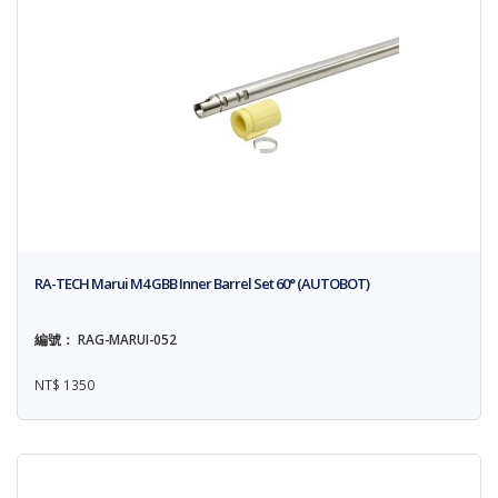
RA-TECH Marui M4 GBB Inner Barrel Set 60° (AUTOBOT)
編號： RAG-MARUI-052
NT$ 1350