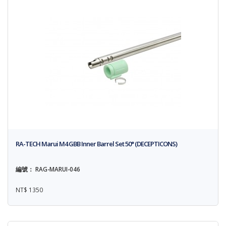
RA-TECH Marui M4 GBB Inner Barrel Set 50° (DECEPTICONS)
編號： RAG-MARUI-046
NT$ 1350