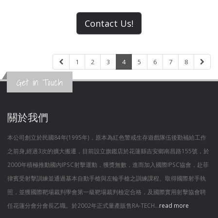
Contact Us!
1
2
3
4
5
6
7
8
Get in Touch
關於我們
本公司創立於民國84年(1995年)，原本為紅色警戒生存遊戲隊伍後勤補給工作
之前身,經過3次的擴大搬遷，目前設立旗鑑店於花蓮縣吉安鄉南昌路155號，於
2000年積極推動國內IPSC射擊運動，獲獎無數，進而加入國際IPSC協會，赴菲
律賓受射擊訓練並通過基本自動手槍與左輪手槍之訓練課程、取得國際射手執
照，並獲國際靶場裁判學會第一級靶場裁判檢定合格，及國際實用射擊協會聘
任花蓮分會分會長乙職。於2002年正式量產販售RA-TECH...
read more