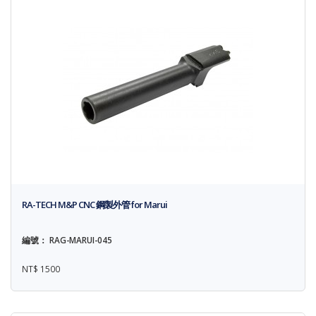
RA-TECH M&P CNC 鋼製外管 for Marui
編號： RAG-MARUI-045
NT$ 1500