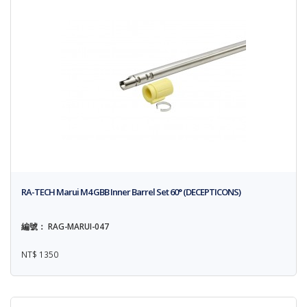
RA-TECH Marui M4 GBB Inner Barrel Set 60° (DECEPTICONS)
編號： RAG-MARUI-047
NT$ 1350