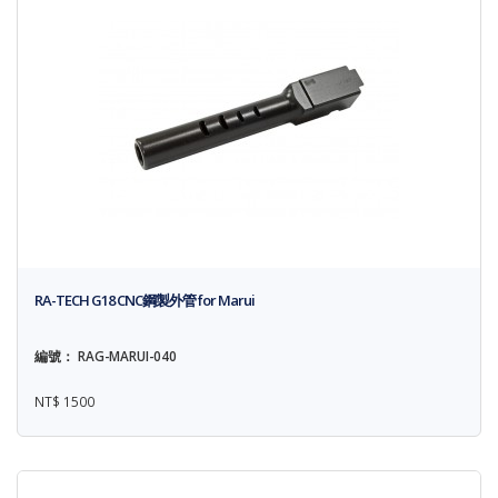
RA-TECH G18 CNC鋼製外管 for Marui
編號： RAG-MARUI-040
NT$ 1500