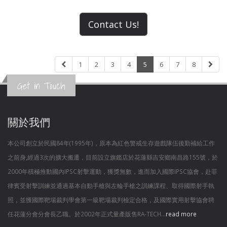
Contact Us!
1
2
3
4
5
6
7
8
Get in Touch
關於我們
本公司創立於民國84年(1995年)，原本為紅色警戒生存遊戲隊伍後勤補給工作
之前身,經過3次的擴大搬遷，目前設立旗鑑店於花蓮縣吉安鄉南昌路155號，於
2000年積極推動國內IPSC射擊運動，獲獎無數，進而加入國際IPSC協會，赴菲
律賓受射擊訓練並通過基本自動手槍與左輪手槍之訓練課程、取得國際射手執
照，並獲國際靶場裁判學會第一級靶場裁判檢定合格，及國際實用射擊協會聘
任花蓮分會分會長乙職。於2002年正式量產販售RA-TECH...
read more