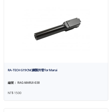
RA-TECH G19 CNC鋼製外管 for Marui
編號： RAG-MARUI-038
NT$ 1500