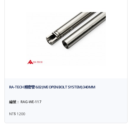
RA-TECH 精密管 6.02 (WE OPEN BOLT SYSTEM) 340 MM
編號： RAG-WE-117
NT$ 1200