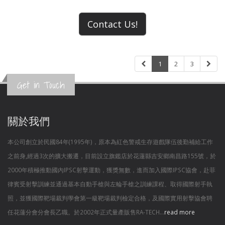
Contact Us!
1
2
3
Get in Touch
關於我們
本公司創立於民國84年(1995年)，原本為紅色警戒生存遊戲隊伍後勤補給工作
之前身,經過3次的擴大搬遷，目前設立旗鑑店於花蓮縣吉安鄉南昌路155號，於
2000年積極推動國內IPSC射擊運動，獲獎無數，進而加入國際IPSC協會，赴菲
律賓受射擊訓練並通過基本自動手槍與左輪手槍之訓練課程、取得國際射手執
照，並獲國際靶場裁判學會第一級靶場裁判檢定合格，及國際實用射擊協會聘
任花蓮分會分會長乙職。於2002年正式量產販售RA-TECH...
read more