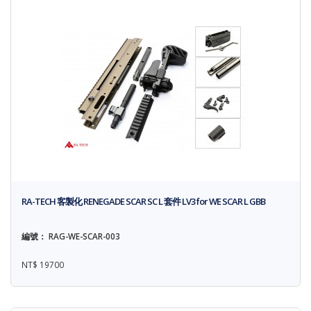
RA-TECH 客製化 RENEGADE SCAR SC L 套件 LV3 for WE SCAR L GBB
編號： RAG-WE-SCAR-003
NT$ 19700