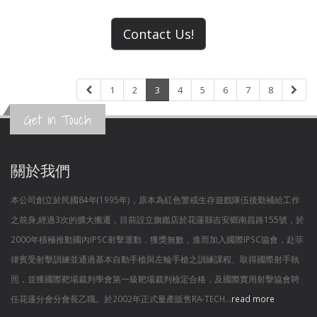
Contact Us!
1
2
3
4
5
6
7
8
Get in Touch
關於我們
本公司創立於民國84年(1995年)，原本為紅色警戒生存遊戲隊伍後勤補給工作
之前身,經過3次的擴大搬遷，目前設立旗鑑店於花蓮縣吉安鄉南昌路155號，於
2000年積極推動國內IPSC射擊運動，獲獎無數，進而加入國際IPSC協會，赴菲
律賓受射擊訓練並通過基本自動手槍與左輪手槍之訓練課程、取得國際射手執
照，並獲國際靶場裁判學會第一級靶場裁判檢定合格，及國際實用射擊協會聘
任花蓮分會分會長乙職。於2002年正式量產販售RA-TECH...
read more