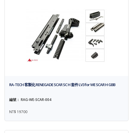
RA-TECH 客製化 RENEGADE SCAR SC H 套件 LV3 for WE SCAR H GBB
編號： RAG-WE-SCAR-004
NT$ 19700