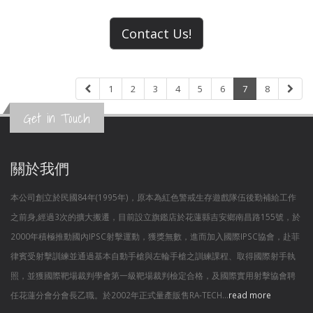
Contact Us!
1
2
3
4
5
6
7
8
Get in Touch
關於我們
本公司創立於民國84年(1995年)，原本為紅色警戒生存遊戲隊伍後勤補給工作
之前身,經過3次的擴大搬遷，目前設立旗鑑店於花蓮縣吉安鄉南昌路155號，於
2000年積極推動國內IPSC射擊運動，獲獎無數，進而加入國際IPSC協會，赴菲
律賓受射擊訓練並通過基本自動手槍與左輪手槍之訓練課程、取得國際射手執
照，並獲國際靶場裁判學會第一級靶場裁判檢定合格，及國際實用射擊協會聘
任花蓮分會分會長乙職。於2002年正式量產販售RA-TECH...
read more