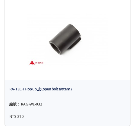
RA-TECH Hop up 皮 (open bolt system )
編號： RAG-WE-032
NT$ 210