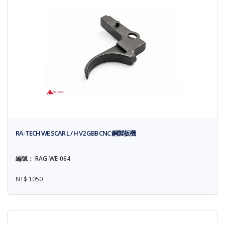
RA-TECH WE SCAR L / H V2 GBB CNC 鋼製板機
編號： RAG-WE-064
NT$ 1050