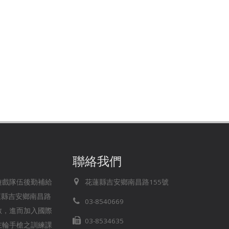
聯絡我們
存遊戲隊伍後勤補給
花蓮縣吉安鄉南昌路155號
蓮縣吉安鄉南昌路
03-8540669
無數，進而加入國際
03-8534635
左輪手槍之訓練課