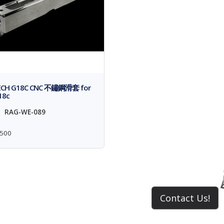
ECH G18C CNC 不鏽鋼滑套 for
18c
RAG-WE-089
500
Contact Us!