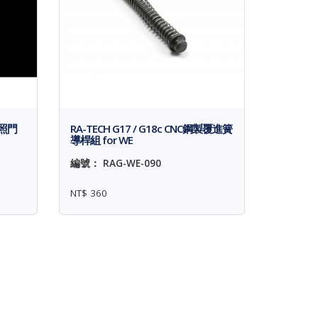
 照門
RA-TECH G17 / G18c CNC鋼製覆進簧
導桿組 for WE
編號： RAG-WE-090
NT$ 360