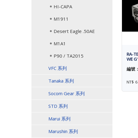
HI-CAPA
M1911
Desert Eagle .50AE
M1A1
RA-T
P90 / TA2015
WE G
VFC 系列
編號： 
Tanaka 系列
NT$ 6
Socom Gear 系列
STD 系列
Marui 系列
Marushin 系列