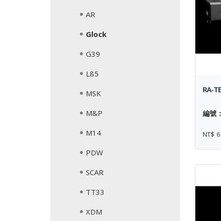
AR
Glock
G39
L85
RA-T
MSK
M&P
編號： 
M14
NT$ 6
PDW
SCAR
TT33
XDM