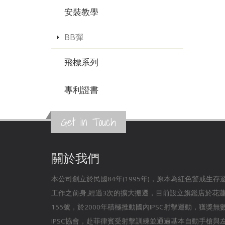
安裝教學
BB彈
飛標系列
專利證書
Get in Touch
關於我們
本公司創立於民國84年(1995年)，原本為紅色警戒生
工作之前身,經過3次的擴大搬遷，目前設立旗鑑店於花
155號，於2000年積極推動國內IPSC射擊運動，獲獎
IPSC協會，赴菲律賓受射擊訓練並通過基本自動手槍與