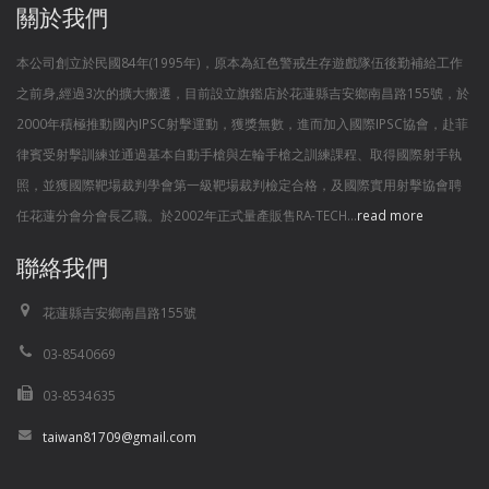
關於我們
本公司創立於民國84年(1995年)，原本為紅色警戒生存遊戲隊伍後勤補給工作
之前身,經過3次的擴大搬遷，目前設立旗鑑店於花蓮縣吉安鄉南昌路155號，於
2000年積極推動國內IPSC射擊運動，獲獎無數，進而加入國際IPSC協會，赴菲
律賓受射擊訓練並通過基本自動手槍與左輪手槍之訓練課程、取得國際射手執
照，並獲國際靶場裁判學會第一級靶場裁判檢定合格，及國際實用射擊協會聘
任花蓮分會分會長乙職。於2002年正式量產販售RA-TECH...
read more
聯絡我們
花蓮縣吉安鄉南昌路155號
03-8540669
03-8534635
taiwan81709@gmail.com