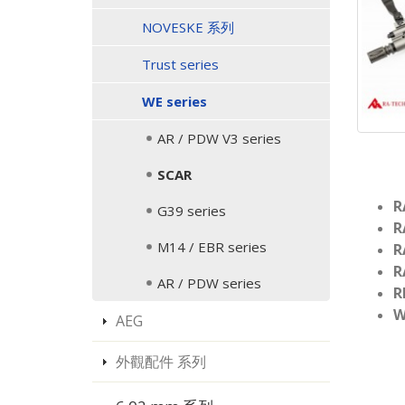
NOVESKE 系列
Trust series
WE series
AR / PDW V3 series
SCAR
R
G39 series
R
M14 / EBR series
R
R
AR / PDW series
R
W
AEG
外觀配件 系列