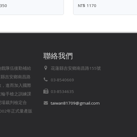
350
NT$ 1170
聯絡我們
存遊戲隊伍後勤補給
花蓮縣吉安鄉南昌路155號
蓮縣吉安鄉南昌路
03-8540669
無數，進而加入國際
03-8534635
左輪手槍之訓練課
靶場裁判檢定合
taiwan81709@gmail.com
02年正式量產販