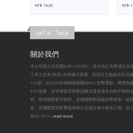
NT$ 1620
NT$ 1
Get in Touch
關於我們
本公司創立於民國84年(1995年)，原本為紅色警戒生
工作之前身,經過3次的擴大搬遷，目前設立旗鑑店於花
155號，於2000年積極推動國內IPSC射擊運動，獲獎
IPSC協會，赴菲律賓受射擊訓練並通過基本自動手槍與
程、取得國際射手執照，並獲國際靶場裁判學會第一級
格，及國際實用射擊協會聘任花蓮分會分會長乙職。於20
售RA-TECH...
read more