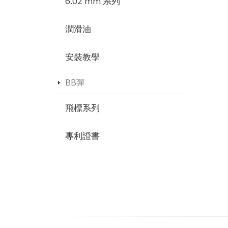
6.02 mm 系列
潤滑油
安裝教學
BB彈
飛標系列
專利證書