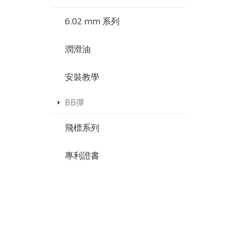
6.02 mm 系列
潤滑油
安裝教學
BB彈
飛標系列
專利證書