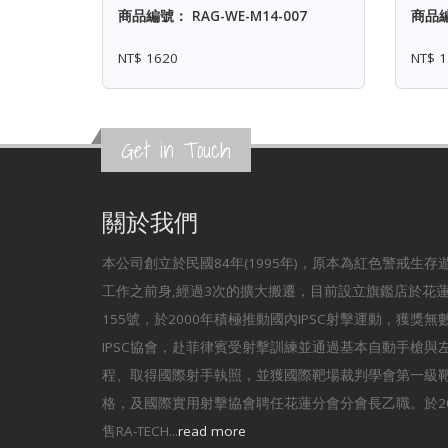
商品編號： RAG-WE-M14-007
商品編
NT$ 1620
NT$ 1
Get in Touch
關於我們
本公司創立於民國84年(1995年)，原本為紅色警戒生
工作之前身,經過3次的擴大搬遷，目前設立旗鑑店於花
155號，於2000年積極推動國內IPSC射擊運動，獲獎
IPSC協會，赴菲律賓受射擊訓練並通過基本自動手槍與
程、取得國際射手執照，並獲國際靶場裁判學會第一級
格，及國際實用射擊協會聘任花蓮分會分會長乙職。於20
售RA-TECH...
read more