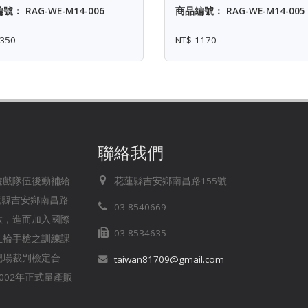
號： RAG-WE-M14-006
商品編號： RAG-WE-M14-005
350
NT$ 1170
聯絡我們
存遊戲隊伍後勤補給
花蓮縣吉安鄉南昌路155號
蓮縣吉安鄉南昌路
03-8540669
無數，進而加入國際
03-8534635
左輪手槍之訓練課
靶場裁判檢定合
taiwan81709@gmail.com
02年正式量產販