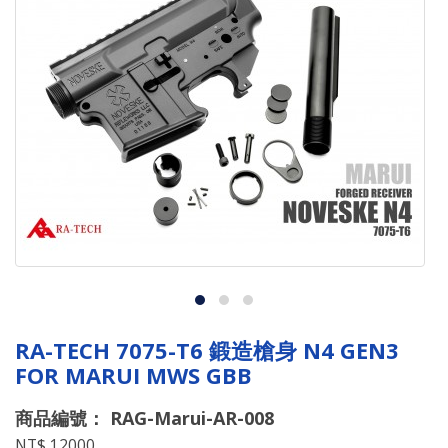
RA-TECH 7075-T6 鍛造槍身 N4 GEN3
FOR MARUI MWS GBB
商品編號： RAG-Marui-AR-008
NT$ 12000