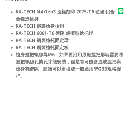
RA-TECH N4 Gen3 授權刻印 7075-T6 硬陽 鋁合
金鍛造槍身
RA-TECH 鋼製槍身插銷
RA-TECH 6061-T6 硬陽 鋁擠型槍托桿
RA-TECH 鋼製槍托固定環
RA-TECH 鋼製槍托固定板
槍身握把螺絲為M6，如果要沿用原廠握把那就需要將
握把螺絲孔擴孔才能安裝，但是有可能會造成握把與
槍身有縫隙，建議可以更換成一般通用型GBB規格握
把。