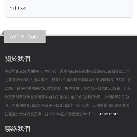
NT$ 1650
Get in Touch
關於我們
本公司創立於民國84年(1995年)，原本為紅色警戒生存遊戲隊伍後勤補給工作
之前身,經過3次的擴大搬遷，目前設立旗鑑店於花蓮縣吉安鄉南昌路155號，於
2000年積極推動國內IPSC射擊運動，獲獎無數，進而加入國際IPSC協會，赴菲
律賓受射擊訓練並通過基本自動手槍與左輪手槍之訓練課程、取得國際射手執
照，並獲國際靶場裁判學會第一級靶場裁判檢定合格，及國際實用射擊協會聘
任花蓮分會分會長乙職。於2002年正式量產販售RA-TECH...
read more
聯絡我們