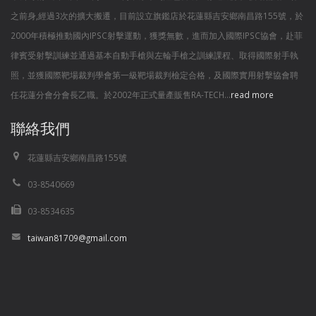
之前身,經過3次的擴大搬遷，目前設立旗鑑店於花蓮縣吉安鄉南昌路155號，於
2000年積極推動國內IPSC射擊運動，獲獎無數，進而加入國際IPSC協會，赴菲
律賓受射擊訓練並通過基本自動手槍與左輪手槍之訓練課程、取得國際射手執
照，並獲國際靶場裁判學會第一級靶場裁判檢定合格，及國際實用射擊協會聘
任花蓮分會分會長乙職。於2002年正式量產販售RA-TECH...
read more
聯絡我們
花蓮縣吉安鄉南昌路155號
03-8540669
03-8534635
taiwan81709@gmail.com