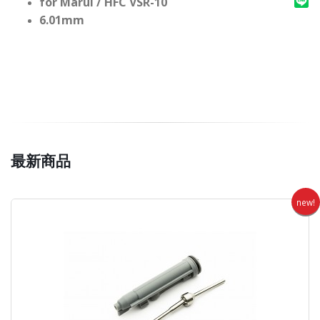
for Marui / HFC VSR-10
6.01mm
最新商品
new!