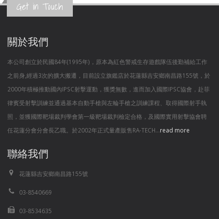
Get in Touch
關於我們
本公司創立於民國84年(1995年)，原本為紅色警戒生存遊戲隊伍後勤補給工作
之前身,經過3次的擴大搬遷，目前設立旗鑑店於花蓮縣吉安鄉南昌路155號，於
2000年積極推動國內IPSC射擊運動，獲獎無數，進而加入國際IPSC協會，赴菲
律賓受射擊訓練並通過基本自動手槍與左輪手槍之訓練課程、取得國際射手執
照，並獲國際靶場裁判學會第一級靶場裁判檢定合格，及國際實用射擊協會聘
任花蓮分會分會長乙職。於2002年正式量產販售RA-TECH...
read more
聯絡我們
花蓮縣吉安鄉南昌路155號
03-8540669
03-8534635