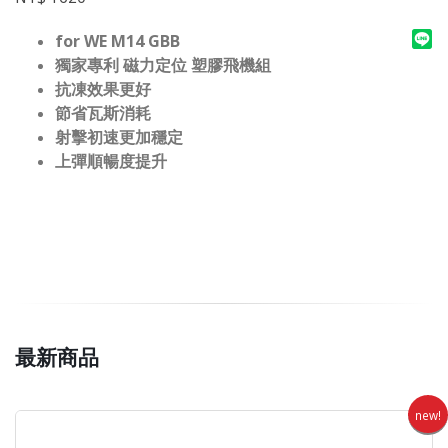
for WE M14 GBB
獨家專利 磁力定位 塑膠飛機組
抗凍效果更好
節省瓦斯消耗
射擊初速更加穩定
上彈順暢度提升
最新商品
new!