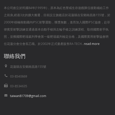
本公司創立於民國84年(1995年)，原本為紅色警戒生存遊戲隊伍後勤補給工作
之前身,經過3次的擴大搬遷，目前設立旗鑑店於花蓮縣吉安鄉南昌路155號，於
2000年積極推動國內IPSC射擊運動，獲獎無數，進而加入國際IPSC協會，赴菲
律賓受射擊訓練並通過基本自動手槍與左輪手槍之訓練課程、取得國際射手執
照，並獲國際靶場裁判學會第一級靶場裁判檢定合格，及國際實用射擊協會聘
任花蓮分會分會長乙職。於2002年正式量產販售RA-TECH...
read more
聯絡我們
花蓮縣吉安鄉南昌路155號
03-8540669
03-8534635
taiwan81709@gmail.com