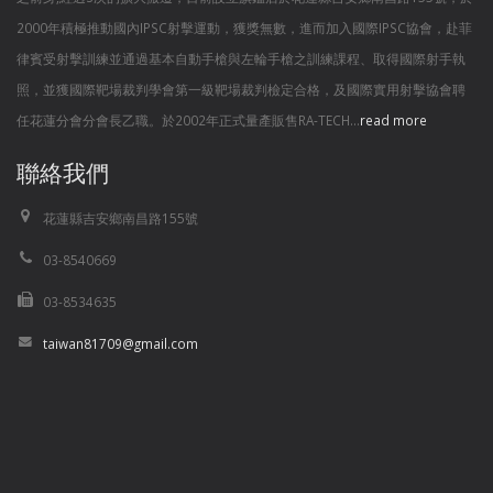
2000年積極推動國內IPSC射擊運動，獲獎無數，進而加入國際IPSC協會，赴菲
律賓受射擊訓練並通過基本自動手槍與左輪手槍之訓練課程、取得國際射手執
照，並獲國際靶場裁判學會第一級靶場裁判檢定合格，及國際實用射擊協會聘
任花蓮分會分會長乙職。於2002年正式量產販售RA-TECH...
read more
聯絡我們
花蓮縣吉安鄉南昌路155號
03-8540669
03-8534635
taiwan81709@gmail.com