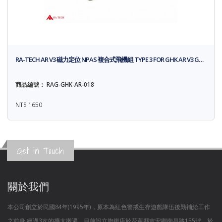
RA-TECH AR V3 磁力定位 NPAS 複合式飛機組 TYPE 3 FOR GHK AR V3 G…
商品編號： RAG-GHK-AR-018
NT$ 1650
Get in Touch
關於我們
本公司創立於民國84年(1995年)，原本為紅色警戒生存遊戲隊伍後勤補給工作
之前身,經過3次的擴大搬遷，目前設立旗鑑店於花蓮縣吉安鄉南昌路155號，於