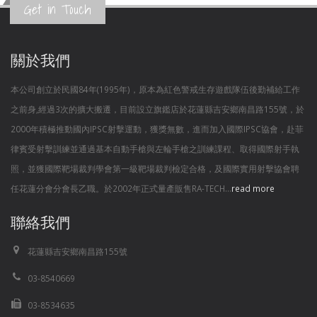
Get in Touch
關於我們
本公司創立於民國84年(1995年)，原本為紅色警戒生存遊戲隊伍後勤補給工作
之前身,經過3次的擴大搬遷，目前設立旗鑑店於花蓮縣吉安鄉南昌路155號，於
2000年積極推動國內IPSC射擊運動，獲獎無數，進而加入國際IPSC協會，赴菲
律賓受射擊訓練並通過基本自動手槍與左輪手槍之訓練課程、取得國際射手執
照，並獲國際靶場裁判學會第一級靶場裁判檢定合格，及國際實用射擊協會聘
任花蓮分會分會長乙職。於2002年正式量產販售RA-TECH...
read more
聯絡我們
花蓮縣吉安鄉南昌路155號
03-8540669
03-8534635