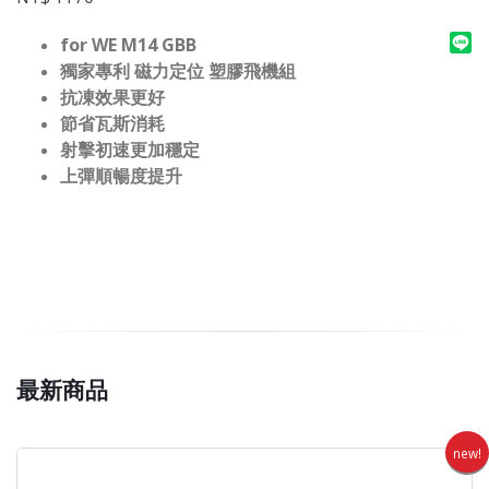
for WE M14 GBB
獨家專利 磁力定位 塑膠飛機組
抗凍效果更好
節省瓦斯消耗
射擊初速更加穩定
上彈順暢度提升
最新商品
new!