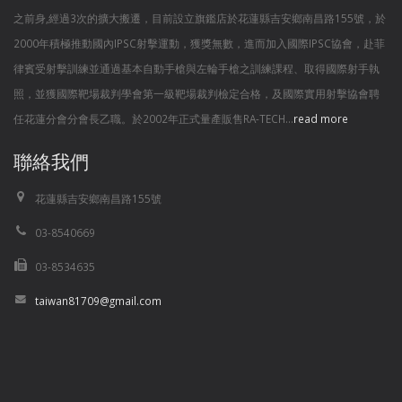
之前身,經過3次的擴大搬遷，目前設立旗鑑店於花蓮縣吉安鄉南昌路155號，於
2000年積極推動國內IPSC射擊運動，獲獎無數，進而加入國際IPSC協會，赴菲
律賓受射擊訓練並通過基本自動手槍與左輪手槍之訓練課程、取得國際射手執
照，並獲國際靶場裁判學會第一級靶場裁判檢定合格，及國際實用射擊協會聘
任花蓮分會分會長乙職。於2002年正式量產販售RA-TECH...
read more
聯絡我們
花蓮縣吉安鄉南昌路155號
03-8540669
03-8534635
taiwan81709@gmail.com