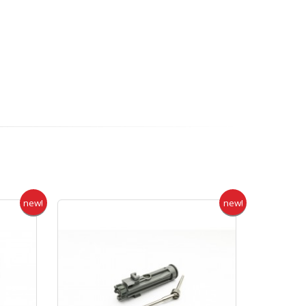
new!
new!