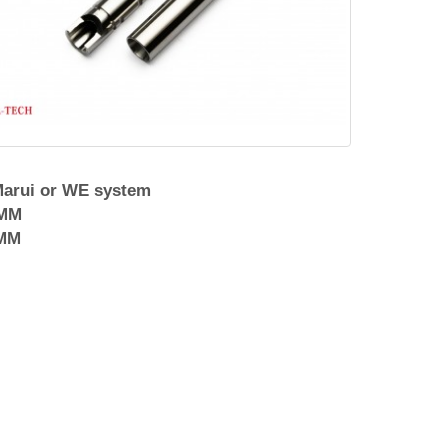
Marui or WE system
 MM
 MM