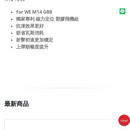
for WE M14 GBB
獨家專利 磁力定位 塑膠飛機組
抗凍效果更好
節省瓦斯消耗
射擊初速更加穩定
上彈順暢度提升
最新商品
new!