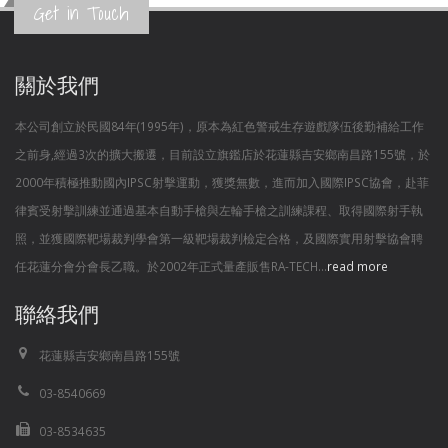
Get in Touch
關於我們
本公司創立於民國84年(1995年)，原本為紅色警戒生存遊戲隊伍後勤補給工作
之前身,經過3次的擴大搬遷，目前設立旗鑑店於花蓮縣吉安鄉南昌路155號，於
2000年積極推動國內IPSC射擊運動，獲獎無數，進而加入國際IPSC協會，赴菲
律賓受射擊訓練並通過基本自動手槍與左輪手槍之訓練課程、取得國際射手執
照，並獲國際靶場裁判學會第一級靶場裁判檢定合格，及國際實用射擊協會聘
任花蓮分會分會長乙職。於2002年正式量產販售RA-TECH...
read more
聯絡我們
花蓮縣吉安鄉南昌路155號
03-8540669
03-8534635