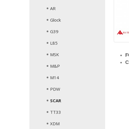
AR
Glock
G39
L85
MSK
F
C
M&P
M14
PDW
SCAR
TT33
XDM