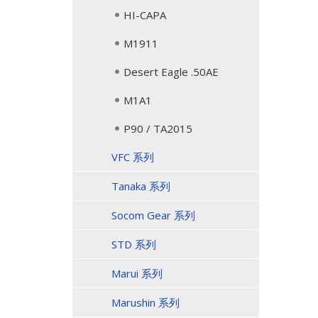
HI-CAPA
M1911
Desert Eagle .50AE
M1A1
P90 / TA2015
VFC 系列
Tanaka 系列
Socom Gear 系列
STD 系列
Marui 系列
Marushin 系列