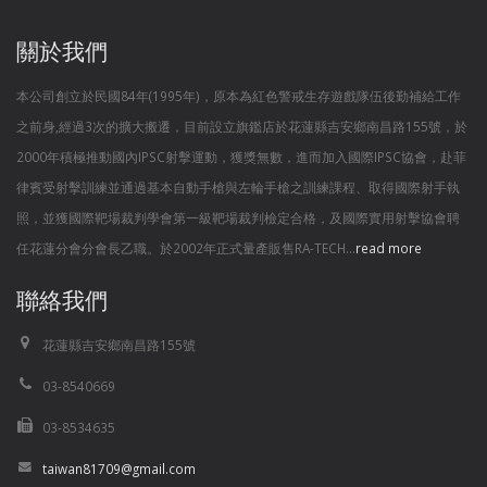
關於我們
本公司創立於民國84年(1995年)，原本為紅色警戒生存遊戲隊伍後勤補給工作
之前身,經過3次的擴大搬遷，目前設立旗鑑店於花蓮縣吉安鄉南昌路155號，於
2000年積極推動國內IPSC射擊運動，獲獎無數，進而加入國際IPSC協會，赴菲
律賓受射擊訓練並通過基本自動手槍與左輪手槍之訓練課程、取得國際射手執
照，並獲國際靶場裁判學會第一級靶場裁判檢定合格，及國際實用射擊協會聘
任花蓮分會分會長乙職。於2002年正式量產販售RA-TECH...
read more
聯絡我們
花蓮縣吉安鄉南昌路155號
03-8540669
03-8534635
taiwan81709@gmail.com