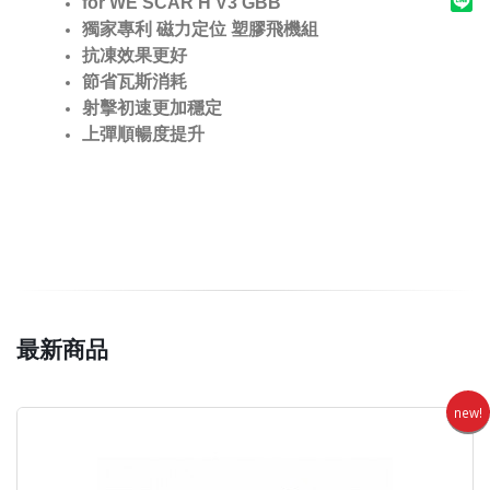
for WE SCAR H V3 GBB
獨家專利 磁力定位 塑膠飛機組
抗凍效果更好
節省瓦斯消耗
射擊初速更加穩定
上彈順暢度提升
最新商品
new!