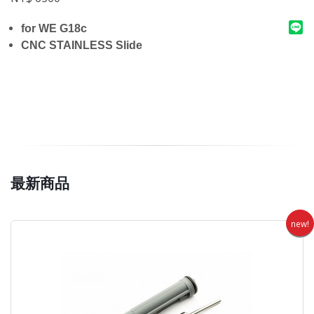
for WE G18c
CNC STAINLESS Slide
最新商品
new!