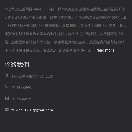
本公司創立於民國84年(1995年)，原本為紅色警戒生存遊戲隊伍後勤補給工作
之前身,經過3次的擴大搬遷，目前設立旗鑑店於花蓮縣吉安鄉南昌路155號，於
2000年積極推動國內IPSC射擊運動，獲獎無數，進而加入國際IPSC協會，赴菲
律賓受射擊訓練並通過基本自動手槍與左輪手槍之訓練課程、取得國際射手執
照，並獲國際靶場裁判學會第一級靶場裁判檢定合格，及國際實用射擊協會聘
任花蓮分會分會長乙職。於2002年正式量產販售RA-TECH...
read more
聯絡我們
花蓮縣吉安鄉南昌路155號
03-8540669
03-8534635
taiwan81709@gmail.com