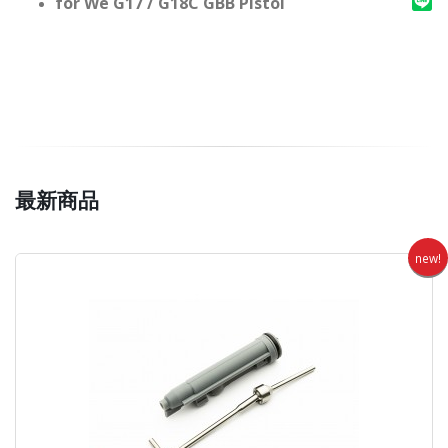
for We G17 / G18C GBB Pistol
最新商品
new!