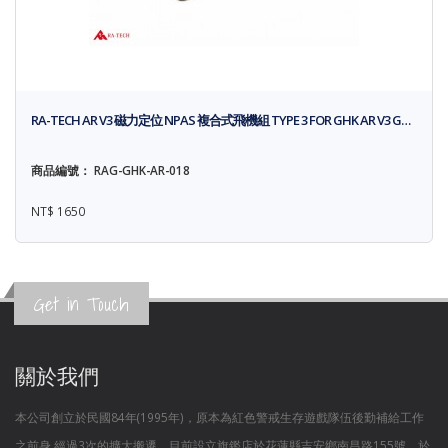
RA-TECH AR V3 磁力定位 NPAS 複合式飛機組 TYPE 3 FOR GHK AR V3 G…
商品編號： RAG-GHK-AR-018
NT$ 1650
Get in Touch
關於我們
本公司創立於民國84年(1995年)，原本為紅色警戒生存遊戲隊伍後勤補給工作
之前身,經過3次的擴大搬遷，目前設立旗鑑店於花蓮縣吉安鄉南昌路155號，於