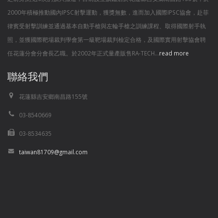
2000年積極推動國內IPSC射擊運動，獲獎無數，進而加入國際IPSC協會，赴菲
律賓受射擊訓練並通過基本自動手槍與左輪手槍之訓練課程、取得國際射手執
照，並獲國際靶場裁判學會第一級靶場裁判檢定合格，及國際實用射擊協會聘
任花蓮分會分會長乙職。於2002年正式量產販售RA-TECH...
read more
聯絡我們
花蓮縣吉安鄉南昌路155號
03-8540669
03-8534635
taiwan81709@gmail.com