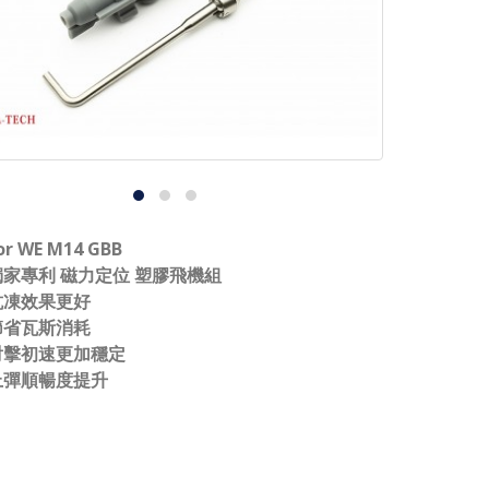
or WE M14 GBB
獨家專利 磁力定位 塑膠飛機組
抗凍效果更好
節省瓦斯消耗
射擊初速更加穩定
上彈順暢度提升