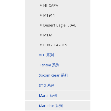
HI-CAPA
M1911
Desert Eagle .50AE
M1A1
P90 / TA2015
VFC 系列
Tanaka 系列
Socom Gear 系列
STD 系列
Marui 系列
Marushin 系列