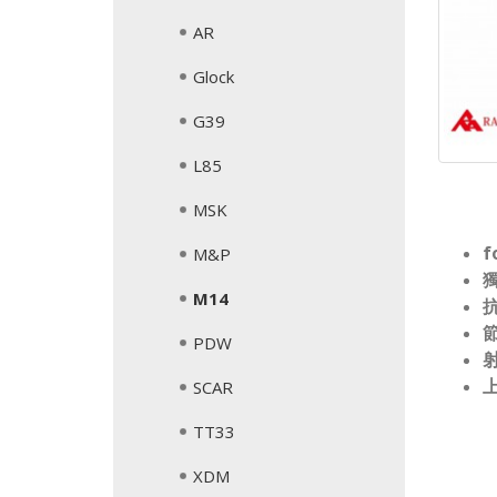
AR
Glock
G39
L85
MSK
f
M&P
M14
PDW
SCAR
TT33
XDM