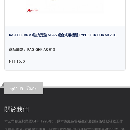
RA-TECH AR V3 磁力定位 NPAS 複合式飛機組 TYPE 3 FOR GHK AR V3 G…
商品編號： RAG-GHK-AR-018
NT$ 1650
Get in Touch
關於我們
本公司創立於民國84年(1995年)，原本為紅色警戒生存遊戲隊伍後勤補給工作
之前身,經過3次的擴大搬遷，目前設立旗鑑店於花蓮縣吉安鄉南昌路155號，於