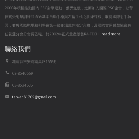
2000年積極推動國內IPSC射擊運動，獲獎無數，進而加入國際IPSC協會，赴菲
律賓受射擊訓練並通過基本自動手槍與左輪手槍之訓練課程、取得國際射手執
照，並獲國際靶場裁判學會第一級靶場裁判檢定合格，及國際實用射擊協會聘
任花蓮分會分會長乙職。於2002年正式量產販售RA-TECH...
read more
聯絡我們
花蓮縣吉安鄉南昌路155號
03-8540669
03-8534635
taiwan81709@gmail.com